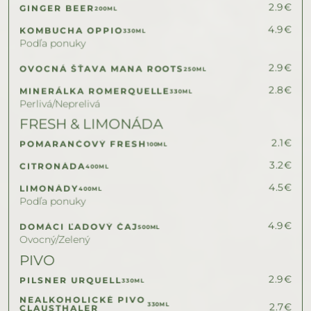
2.9
€
GINGER BEER
200ML
4.9
€
KOMBUCHA OPPIO
330ML
Podľa ponuky
2.9
€
OVOCNÁ ŠŤAVA MANA ROOTS
250ML
2.8
€
MINERÁLKA ROMERQUELLE
330ML
Perlivá/Neprelivá
FRESH & LIMONÁDA
2.1
€
POMARANČOVÝ FRESH
100ML
3.2
€
CITRONÁDA
400ML
4.5
€
LIMONÁDY
400ML
Podľa ponuky
4.9
€
DOMÁCI ĽADOVÝ ČAJ
500ML
Ovocný/Zelený
PIVO
2.9
€
PILSNER URQUELL
330ML
NEALKOHOLICKÉ PIVO 
330ML
2.7
€
CLAUSTHALER