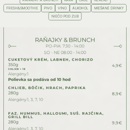
FRESH&SMOOTHIE
PIVO
VÍNO
ALKOHOL
MIEŠANÉ DRINKY
NIEČO POD ZUB
RAŇAJKY & BRUNCH
PO-PIA: 7:30 - 14:00
SO - NE 08:00 - 14:00
CUKETOVÝ KRÉM, LABNEH, CHORIZO
350
g
4,9
€
CHLIEB + 1€
Alergény:
1
Polievka sa podáva od 10 hod
CHLIEB, BÔČIK, HRACH, PAPRIKA
280
g
8,9
€
Alergény:
1, 3, 7, 10
FAZ. HUMMUS, HALLOUMI, SUŠ. RAJČINA, 
GRILL BILL
280
g
9,9
€
Alergény:
1, 3, 7, 10