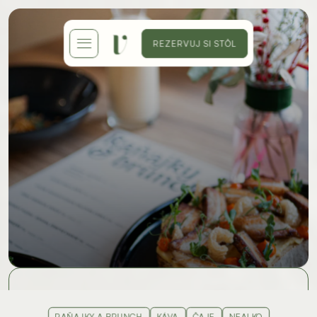
REZERVUJ SI STÔL
Menu
Vychutnajte si náš brunch, či poobednú 
ponuku, ktorú pre vás meníme každý 
mesiac.
RAŇAJKY A BRUNCH
KÁVA
ČAJE
NEALKO