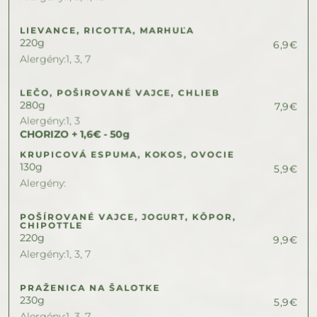
LIEVANCE, RICOTTA, MARHUĽA
220
g
6,9
€
Alergény:
1, 3, 7
LEČO, POŠIROVANÉ VAJCE, CHLIEB
280
g
7,9
€
Alergény:
1, 3
CHORIZO + 1,6€ - 50g
KRUPICOVÁ ESPUMA, KOKOS, OVOCIE
130
g
5,9
€
Alergény:
POŠÍROVANÉ VAJCE, JOGURT, KÔPOR, 
CHIPOTTLE
220
g
9,9
€
Alergény:
1, 3, 7
PRAŽENICA NA ŠALOTKE
230
g
5,9
€
Alergény:
1, 3, 7