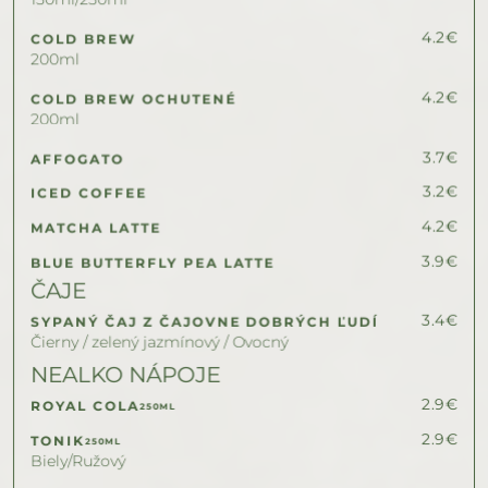
4.2
€
COLD BREW
200ml
4.2
€
COLD BREW OCHUTENÉ
200ml
3.7
€
AFFOGATO
3.2
€
ICED COFFEE
4.2
€
MATCHA LATTE
3.9
€
BLUE BUTTERFLY PEA LATTE
ČAJE
3.4
€
SYPANÝ ČAJ Z ČAJOVNE DOBRÝCH ĽUDÍ
Čierny / zelený jazmínový / Ovocný
NEALKO NÁPOJE
2.9
€
ROYAL COLA
250ML
2.9
€
TONIK
250ML
Biely/Ružový