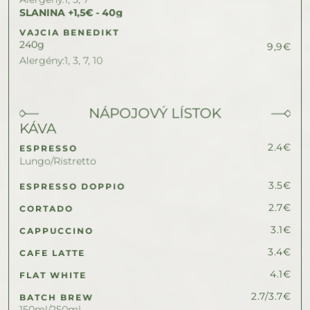
SLANINA +1,5€ - 40g
VAJCIA BENEDIKT
240
g
9,9
€
Alergény:
1, 3, 7, 10
NÁPOJOVÝ LÍSTOK
KÁVA
2.4
€
ESPRESSO
Lungo/Ristretto
3.5
€
ESPRESSO DOPPIO
2.7
€
CORTADO
3.1
€
CAPPUCCINO
3.4
€
CAFE LATTE
4.1
€
FLAT WHITE
2.7/3.7
€
BATCH BREW
150ml/250ml