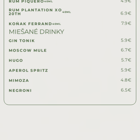
4.9
€
RUM PIQUERO
40ML
RUM PLANTATION XO 
40ML
6.9
€
20TH
7.9
€
KOŇAK FERRAND
40ML
MIEŠANÉ DRINKY
5.9
€
GIN TONIK
6.7
€
MOSCOW MULE
5.7
€
HUGO
5.9
€
APEROL SPRITZ
4.8
€
MIMOZA
6.5
€
NEGRONI
BISTRO VINK 2024
KONTAKT