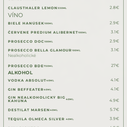
2.8
€
CLAUSTHALER LEMON
330ML
VÍNO
2.9
€
BIELE HANÚSEK
100ML
3.1
€
ČERVENE PREDIUM ALIBERNET
100ML
2.9
€
PROSECCO DOC
100ML
3.1
€
PROSECCO BELLA GLAMOUR
100ML
Nealkoholické
27
€
PROSECCO BDE
750ML
ALKOHOL
4.1
€
VODKA ABSOLUT
40ML
4.1
€
GIN BEFFEATER
40ML
GIN NEALKOHOLICKÝ BIG 
40ML
4.9
€
KAHUNA
5.7
€
DESTILÁT MARSEN
40ML
3.9
€
TEQUILA OLMECA SILVER
40ML